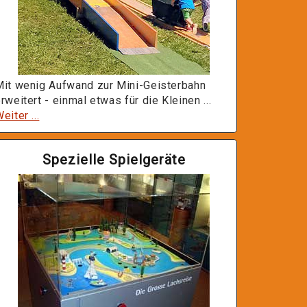
Mit wenig Aufwand zur Mini-Geisterbahn
rweitert - einmal etwas für die Kleinen ...
eiter ...
Spezielle Spielgeräte