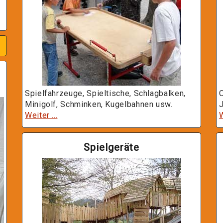
Spielfahrzeuge, Spieltische, Schlagbalken,
O
Minigolf, Schminken, Kugelbahnen usw.
J
Weiter ...
W
Spielgeräte