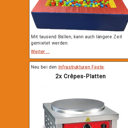
Mit tausend Bällen, kann auch längere Zeit
gemietet werden.
Weiter ...
Neu bei den
Infrastrukturen Feste
:
2x Crêpes-Platten